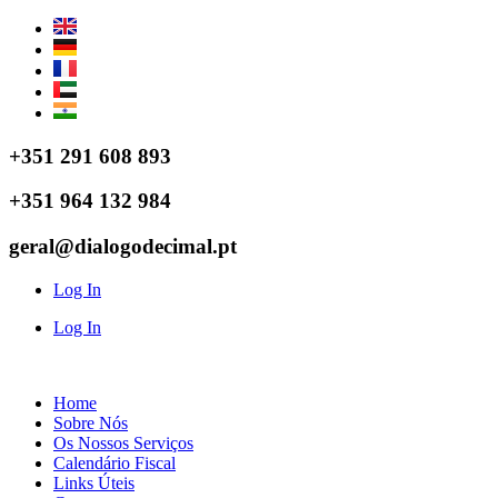
Pular
para
o
conteúdo
+351 291 608 893
+351 964 132 984
geral@dialogodecimal.pt
Log In
Log In
Home
Sobre Nós
Os Nossos Serviços
Calendário Fiscal
Links Úteis