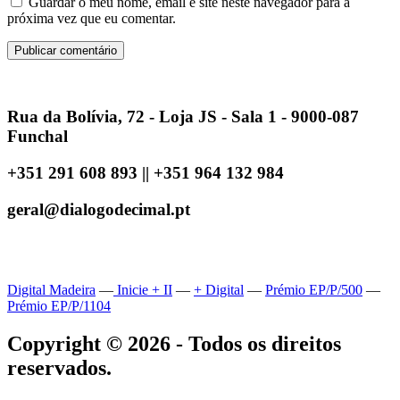
Guardar o meu nome, email e site neste navegador para a
próxima vez que eu comentar.
Rua da Bolívia, 72 - Loja JS - Sala 1 - 9000-087
Funchal
+351 291 608 893 || +351 964 132 984
geral@dialogodecimal.pt
Digital Madeira
—
Inicie + II
—
+ Digital
—
Prémio EP/P/500
—
Prémio EP/P/1104
Copyright © 2026 - Todos os direitos
reservados.