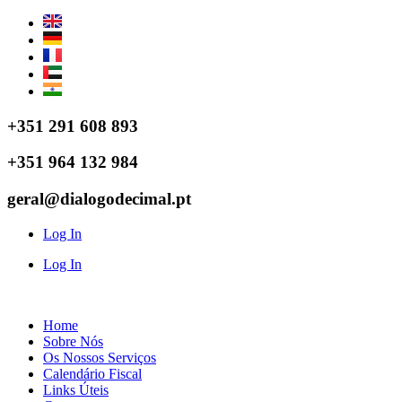
Pular
para
o
conteúdo
+351 291 608 893
+351 964 132 984
geral@dialogodecimal.pt
Log In
Log In
Home
Sobre Nós
Os Nossos Serviços
Calendário Fiscal
Links Úteis