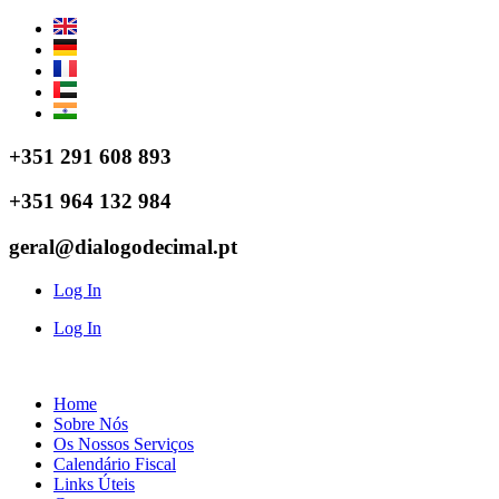
Pular
para
o
conteúdo
+351 291 608 893
+351 964 132 984
geral@dialogodecimal.pt
Log In
Log In
Home
Sobre Nós
Os Nossos Serviços
Calendário Fiscal
Links Úteis