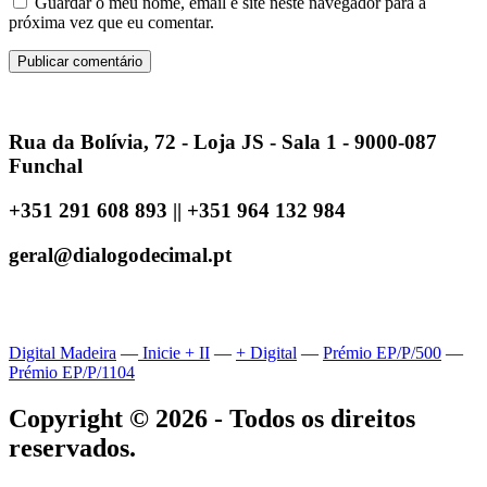
Guardar o meu nome, email e site neste navegador para a
próxima vez que eu comentar.
Rua da Bolívia, 72 - Loja JS - Sala 1 - 9000-087
Funchal
+351 291 608 893 || +351 964 132 984
geral@dialogodecimal.pt
Digital Madeira
—
Inicie + II
—
+ Digital
—
Prémio EP/P/500
—
Prémio EP/P/1104
Copyright © 2026 - Todos os direitos
reservados.