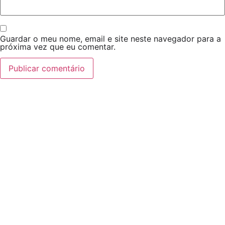
Guardar o meu nome, email e site neste navegador para a
próxima vez que eu comentar.
Rua da Bolívia, 72 - Loja JS - Sala 1 - 9000-087 Funchal
+351 291 608 893 || +351 964 132 984