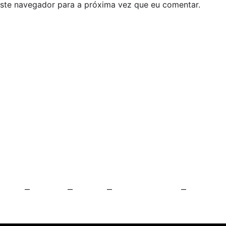
este navegador para a próxima vez que eu comentar.
Rua da Bol
Madeira
—
Inicie + II
—
+ Digital
—
Prémio EP/P/500
—
Prémio E