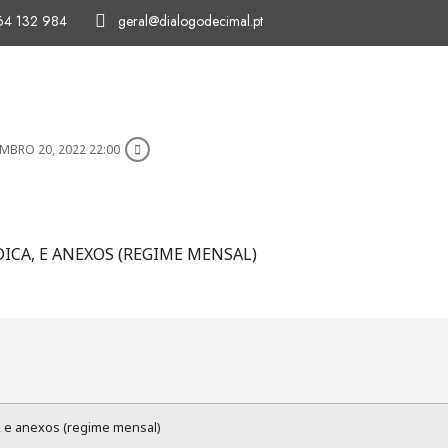
64 132 984
geral@dialogodecimal.pt
HOME
SOBRE NÓS
OS NOSSOS SERVIÇOS
C
MBRO 20, 2022 22:00
ICA, E ANEXOS (REGIME MENSAL)
, e anexos (regime mensal)