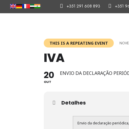
+351 291 608 893
+351 9
THIS IS A REPEATING EVENT
NOVE
IVA
20
ENVIO DA DECLARAÇÃO PERIÓD
OUT
Detalhes
Envio da declaração periódica